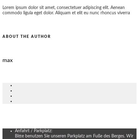
Lorem ipsum dolor sit amet, consectetuer adipiscing elit. Aenean
commodo ligula eget dolor. Aliquam et elit eu nunc rhoncus viverra
ABOUT THE AUTHOR
max
Anfahrt / Parkplatz:
Bitte benutzen Sie unseren Parkplatz am Fuße des Berges. Wir