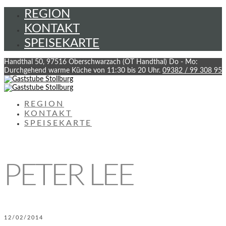
REGION
KONTAKT
SPEISEKARTE
Handthal 50, 97516 Oberschwarzach (OT Handthal)
Do - Mo:
Durchgehend warme Küche von 11:30 bis 20 Uhr.
09382 / 99 308 95
REGION
KONTAKT
SPEISEKARTE
PETER LEE
12/02/2014