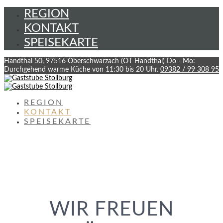
REGION
KONTAKT
SPEISEKARTE
Handthal 50, 97516 Oberschwarzach (OT Handthal)
Do - Mo:
Durchgehend warme Küche von 11:30 bis 20 Uhr.
09382 / 99 308 95
REGION
KONTAKT
SPEISEKARTE
WIR FREUEN