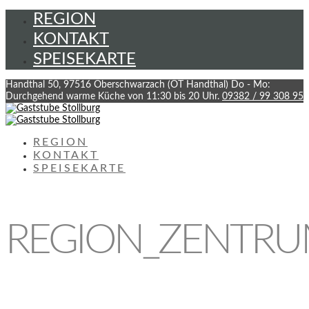
REGION
KONTAKT
SPEISEKARTE
Handthal 50, 97516 Oberschwarzach (OT Handthal)
Do - Mo:
Durchgehend warme Küche von 11:30 bis 20 Uhr.
09382 / 99 308 95
REGION
KONTAKT
SPEISEKARTE
REGION_ZENTR