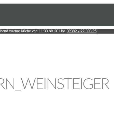
hend warme Küche von 11:30 bis 20 Uhr.
09382 / 99 308 95
N_WEINSTEIGER