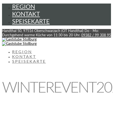
REGION
KONTAKT
SPEISEKARTE
Handthal 50, 97516 Oberschwarzach (OT Handthal)
Do - Mo:
Durchgehend warme Küche von 11:30 bis 20 Uhr.
09382 / 99 308 95
REGION
KONTAKT
SPEISEKARTE
WINTEREVENT20