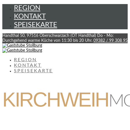
REGION
KONTAKT
SPEISEKARTE
Handthal 50, 97516 Oberschwarzach (OT Handthal)
Do - Mo:
Durchgehend warme Küche von 11:30 bis 20 Uhr.
09382 / 99 308 95
REGION
KONTAKT
SPEISEKARTE
KIRCHWEIH
M