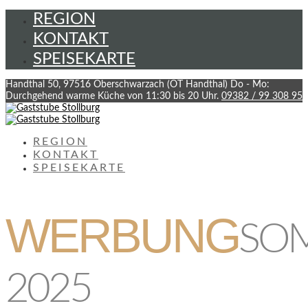
REGION
KONTAKT
SPEISEKARTE
Handthal 50, 97516 Oberschwarzach (OT Handthal)
Do - Mo:
Durchgehend warme Küche von 11:30 bis 20 Uhr.
09382 / 99 308 95
REGION
KONTAKT
SPEISEKARTE
WERBUNG
SO
2025