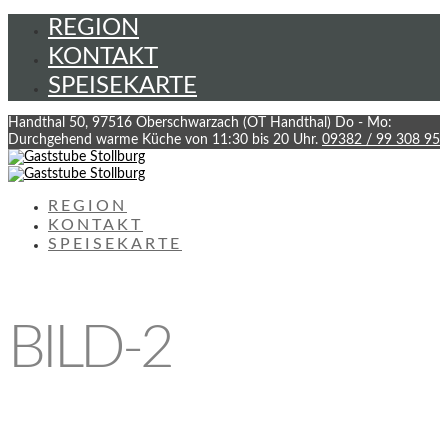
REGION
KONTAKT
SPEISEKARTE
Handthal 50, 97516 Oberschwarzach (OT Handthal)
Do - Mo:
Durchgehend warme Küche von 11:30 bis 20 Uhr.
09382 / 99 308 95
REGION
KONTAKT
SPEISEKARTE
BILD-2